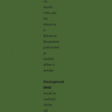
ve
dvoře
rohu ulic
Na
Hlavní a
K
Březince.
Bezplatné
parkování
;
je
možné
přímo v
areálu
Dostupnost
MHD
Areál se
nachází
300m
od