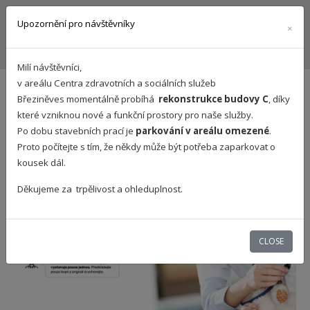
Upozornění pro návštěvníky
×
Milí návštěvníci,
v
areálu Centra zdravotních a sociálních služeb
Posudky
Březiněves
momentálně probíhá
rekonstrukce budovy C
, díky
které vzniknou
nové a
fun
kční
prostory pro naše služby
.
Po dobu stavebních prací je
parkování v areálu omezené
.
Proto p
očítejte s tím, že někdy může být potřeba zaparkovat o
kousek dál.
Děkujeme za
trpělivost a ohleduplnost
.
CLOSE