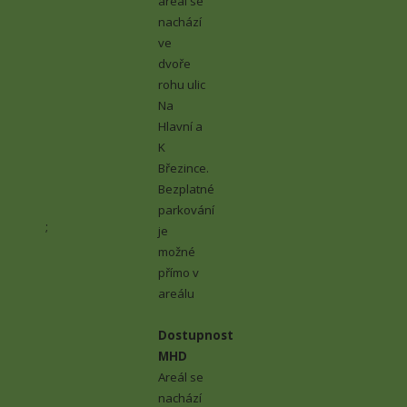
areál se
nachází
ve
dvoře
rohu ulic
Na
Hlavní a
K
Březince.
Bezplatné
parkování
;
je
možné
přímo v
areálu
Dostupnost
MHD
Areál se
nachází