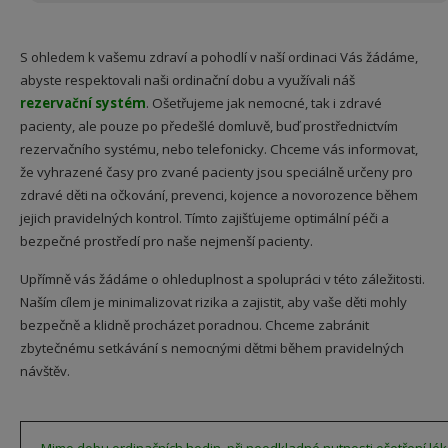
S ohledem k vašemu zdraví a pohodlí v naší ordinaci Vás žádáme,
abyste respektovali naši ordinační dobu a využívali náš
rezervační systém
. Ošetřujeme jak nemocné, tak i zdravé
pacienty, ale pouze po předešlé domluvě, buď prostřednictvím
rezervačního systému, nebo telefonicky. Chceme vás informovat,
že vyhrazené časy pro zvané pacienty jsou speciálně určeny pro
zdravé děti na očkování, prevenci, kojence a novorozence během
jejich pravidelných kontrol. Tímto zajišťujeme optimální péči a
bezpečné prostředí pro naše nejmenší pacienty.
Upřímně vás žádáme o ohleduplnost a spolupráci v této záležitosti.
Naším cílem je minimalizovat rizika a zajistit, aby vaše děti mohly
bezpečně a klidně procházet poradnou. Chceme zabránit
zbytečnému setkávání s nemocnými dětmi během pravidelných
návštěv.