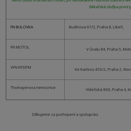
Mimo dobu ordinačních hodin, při neodkladné nutnosti ošetření lék
(lékařská služba první 
FN BULOVKA
Budínova 67/2, Praha 8, Libeň,
FN MOTOL
V Úvalu 84, Praha 5, Moto
VFN KPDPM
Ke Karlovu 455/2, Praha 2, No
Thomayerova nemocnice
Vídeňská 800, Praha 4, K
Děkujeme za pochopení a spolupráci.