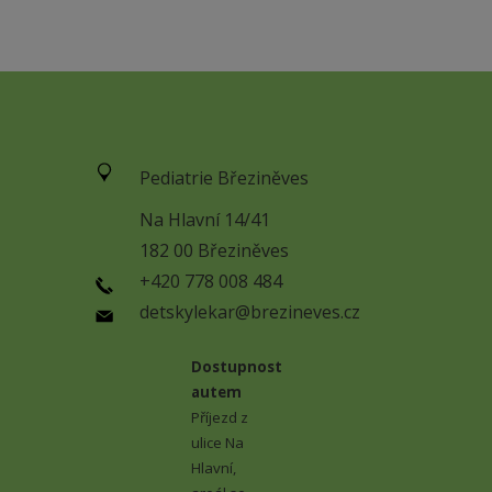
Pediatrie Březiněves
Na Hlavní 14/41
182 00 Březiněves
+420 778 008 484
detskylekar@brezineves.cz
Dostupnost
autem
Příjezd z
ulice Na
Hlavní,