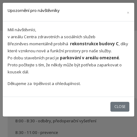
Upozornění pro návštěvníky
×
Milí návštěvníci,
v
areálu Centra zdravotních a sociálních služeb
Ordinační hodiny
Březiněves
momentálně probíhá
rekonstrukce budovy C
, díky
které vzniknou
nové a
fun
kční
prostory pro naše služby
.
Po dobu stavebních prací je
parkování v areálu omezené
.
Proto p
očítejte s tím, že někdy může být potřeba zaparkovat o
Všechny návštěvy ordinace je předem nutno domluvit -
kousek dál.
přes Medevio, akutní případy telefonicky.
Děkujeme za
trpělivost a ohleduplnost
.
ORDINAČNÍ HODINY V DOBĚ LETNÍCH PRÁZDNIN 2026
CLOSE
Pondělí
8:00 - 8:30 - odběry, předoperační vyšetření
8:30 - 11:00 - prevence