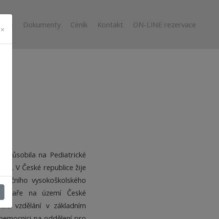
diče
Dokumenty
Ceník
Kontakt
ON-LINE rezervace
×
ně působila na Pediatrické
éče. V České republice žije
aničního vysokoškolského
í lékaře na území České
vala vzdělání v základním
nemocnici na oddělení pro