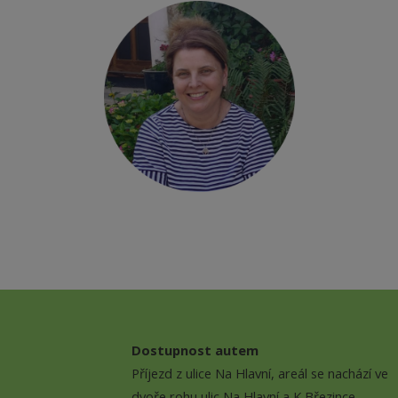
Dostupnost autem
Příjezd z ulice Na Hlavní, areál se nachází ve
dvoře rohu ulic Na Hlavní a K Březince.