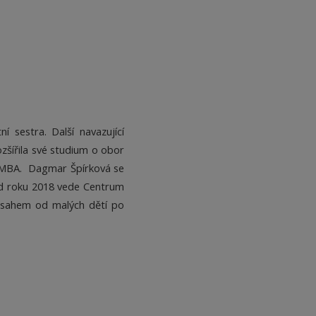
sestra. Další navazující
zšířila své studium o obor
m MBA. Dagmar Špírková se
 Od roku 2018 vede Centrum
řesahem od malých dětí po