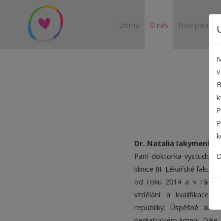
Domů
O nás
Noví pacienti
M
B
k
P
P
k
Dr. Natalia Iakymenko 
Paní doktorka vystudovala
D
klinice III. Lékařské faku
od roku 2014 a v rámci 
vzdělání a kvalifikace
republiky. Úspěšně absol
pediatrickém kmeni. Dále