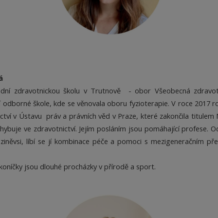
á
dní zdravotnickou školu v Trutnově - obor Všeobecná zdravotní 
 odborné škole, kde se věnovala oboru fyzioterapie. V roce 2017 ro
tví v Ústavu práv a právních věd v Praze, které zakončila titule
pohybuje ve zdravotnictví. Jejím posláním jsou pomáhající profese.
eziněvsi, líbí se jí kombinace péče a pomoci s mezigeneračním p
 koníčky jsou dlouhé procházky v přírodě a sport.