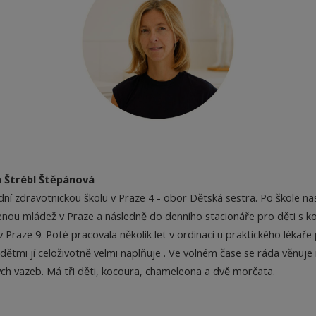
 Štrébl Štěpánová
ní zdravotnickou školu v Praze 4 - obor Dětská sestra. Po škole na
enou mládež v Praze a následně do denního stacionáře pro děti s 
Praze 9. Poté pracovala několik let v ordinaci u praktického lékaře 
dětmi jí celoživotně velmi naplňuje . Ve volném čase se ráda věnuj
ých vazeb. Má tři děti, kocoura, chameleona a dvě morčata.