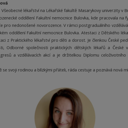
lová
Všeobecné lékařství na Lékařské fakultě Masarykovy univerzity v Br
zenecké oddělení Fakultní nemocnice Bulovka, kde pracovala na f
če pro nedonošené novorozence. V rámci postgraduálního vzděláván
kém oddělení Fakultní nemocnice Bulovka. Atestaci z Dětského lékař
taci z Praktického lékařství pro děti a dorost. Je členkou České ped
ti, Odborné společnosti praktických dětských lékařů a České va
gresů a vzdělávacích akcí a je držitelkou Diplomu celoživotního
ě se svoji rodinou a blízkými přáteli, ráda cestuje a poznává nová mí