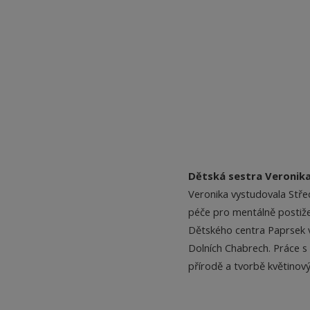
Dětská sestra Veronika
Veronika vystudovala Střed
péče pro mentálně postiž
Dětského centra Paprsek v 
Dolních Chabrech. Práce s 
přírodě a tvorbě květinov