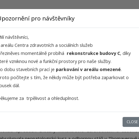
Prevence
Očkování
Posudky
Léčebná péče
Rady pro ro
Upozornění pro návštěvníky
ilí návštěvníci,
Náš tým
v
areálu Centra zdravotních a sociálních služeb
řeziněves
momentálně probíhá
rekonstrukce budovy C
, díky
teré vzniknou
nové a
fun
kční
prostory pro naše služby
.
o dobu stavebních prací je
parkování v areálu omezené
.
roto p
očítejte s tím, že někdy může být potřeba zaparkovat o
ousek dál.
- aktuálně na mateřské dovolené
 státní lékařskou univerzitu v ukrajinském Charkově, kde násled
ěkujeme za
trpělivost a ohleduplnost
.
lty na diagnostickém, hematologickém oddělení a jednotce intenzivní p
svého profesionálního působení získala Osvědčení o uznání zahr
 v České republice a povolení výkonu zdravotnického povolán
CLOSE
vovala aprobační zkoušky Ministerstva zdravotnictví a absolvo
 absolvovala neonatologický kurz a odbornou stáž v Thomayerově 