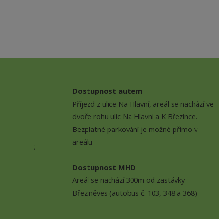
Dostupnost autem
Příjezd z ulice Na Hlavní, areál se nachází ve
dvoře rohu ulic Na Hlavní a K Březince.
Bezplatné parkování je možné přímo v
areálu
;
Dostupnost MHD
Areál se nachází 300m od zastávky
Březiněves (autobus č. 103, 348 a 368)