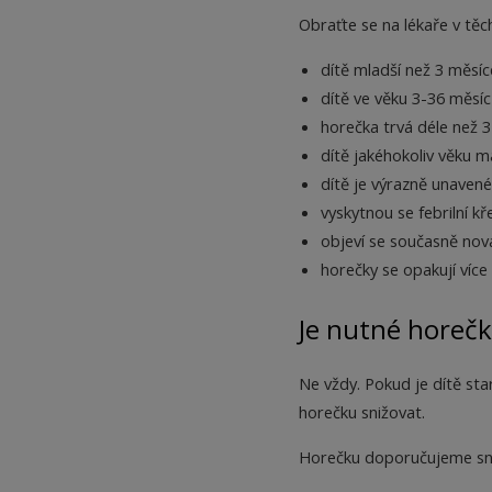
Obraťte se na lékaře v těch
dítě mladší než 3 měsí
dítě ve věku 3-36 měsí
horečka trvá déle než 3
dítě jakéhokoliv věku m
dítě je výrazně unavené
vyskytnou se febrilní kř
objeví se současně nov
horečky se opakují více
Je nutné horečk
Ne vždy. Pokud je dítě star
horečku snižovat.
Horečku doporučujeme sniž