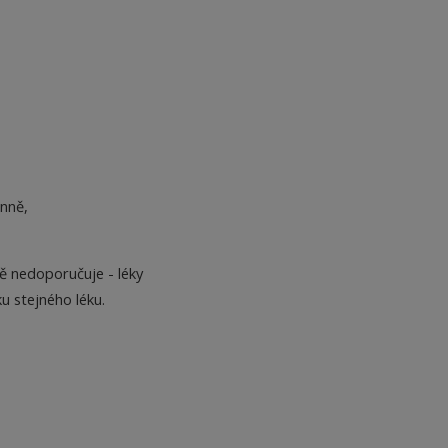
enně,
ně nedoporučuje - léky
u stejného léku.