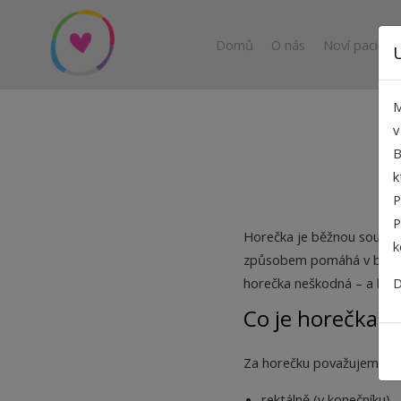
Domů
O nás
Noví pacienti
M
B
k
P
P
Horečka je běžnou součástí
k
způsobem pomáhá v boji pr
horečka neškodná – a kdy u
D
Co je horečka?
Za horečku považujeme těl
rektálně (v konečníku)