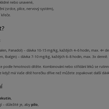
eklidné nebo unavené,
í (srdce, plíce, nervový systém),
í křeče.
t?
:
alen, Panadol) – dávka 10-15 mg/kg, každých 4–6 hodin, max. 4× d
en, Ibalgin) – dávka 7-10 mg/kg, každých 6–8 hodin, max. 3x denně.
te podle hmotnosti dítěte. Kombinování nebo střídání léků se rutin
e když má Vaše dítě horečku dříve než můžete zopakovat další dávk
í
ekutin
,
í – důležité je, aby
pilo
,