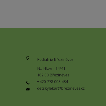
Pediatrie Březiněves
Na Hlavní 14/41
182 00 Březiněves
+420 778 008 484
detskylekar@brezineves.cz