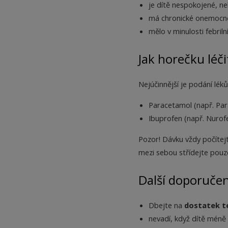
je dítě nespokojené, n
má chronické onemocněn
mělo v minulosti febriln
Jak horečku léči
Nejúčinnější je podání léků
Paracetamol (např. Par
Ibuprofen (např. Nurof
Pozor! Dávku vždy počítej
mezi sebou střídejte pouz
Další doporučen
Dbejte na
dostatek t
nevadí, když dítě méně j