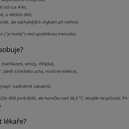
tí od cca 4 let,
, u větších dětí,
chlé, ale náchylnější k chybám při měření.
o ("je horký") není spolehlivou metodou.
sobuje?
 (nachlazení, virózy, chřipka),
př. zánět středního ucha, močové infekce),
í (např. nadměrné zabalení).
že dítě podráždit, ale horečku nad 38,9 °C obvykle nezpůsobí. Při
.
 lékaře?