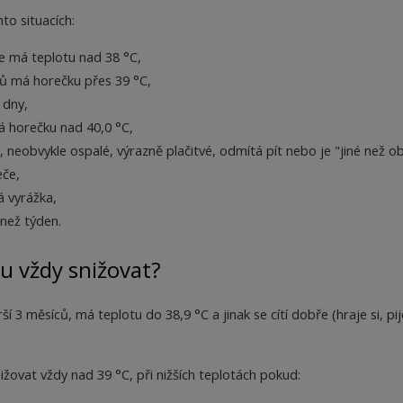
to situacích:
ce má teplotu nad 38 °C,
ců má horečku přes 39 °C,
 dny,
á horečku nad 40,0 °C,
, neobvykle ospalé, výrazně plačitvé, odmítá pít nebo je "jiné než o
eče,
á vyrážka,
 než týden.
u vždy snižovat?
ší 3 měsíců, má teplotu do 38,9 °C a jinak se cítí dobře (hraje si, pi
ovat vždy nad 39 °C, při nižších teplotách pokud: