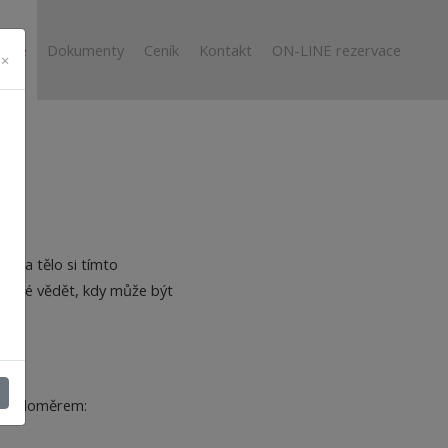
diče
Dokumenty
Ceník
Kontakt
ON-LINE rezervace
×
ce a tělo si tímto
ežité vědět, kdy může být
m teploměrem: